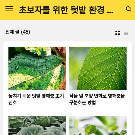
본문 바로가기
초보자를 위한 텃밭 환경 관리 전문 가이드
전체 글
(45)
놓치기 쉬운 텃밭 병해충 초기
작물 잎 모양 변화로 병해충을
신호
구분하는 방법