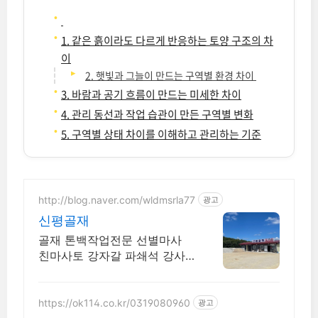
1. 같은 흙이라도 다르게 반응하는 토양 구조의 차
이
2. 햇빛과 그늘이 만드는 구역별 환경 차이
3. 바람과 공기 흐름이 만드는 미세한 차이
4. 관리 동선과 작업 습관이 만든 구역별 변화
5. 구역별 상태 차이를 이해하고 관리하는 기준
http://blog.naver.com/wldmsrla77
광고
신평골재
골재 톤백작업전문 선별마사
친마사토 강자갈 파쇄석 강사
미장 중사 석분 혼합골재
https://ok114.co.kr/0319080960
광고