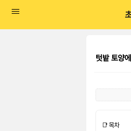
본문 바로가기
텃밭 토양에
📑 목차