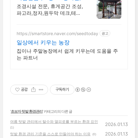
조경시설 전문, 휴게공간 조성,
파고라,정자,원두막 데크,테이
블,벤치 직접생산시공
https://smartstore.naver.com/seedtoday
광고
일상에서 키우는 농장
집이나 주말농장에서 쉽게 키우는데 도움을 주
는 파트너
공감
구독하기
'
초보자 텃밭 환경관리
' 카테고리의 다른 글
여름 텃밭 관리에서 탈수와 열피로를 부르는 환경 요인
2026.01.13
(1)
2026.01.13
텃밭 환경 관리 기준을 스스로 만들어야 하는 이유
(0)