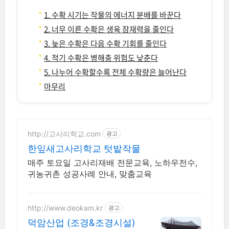
1. 수확 시기는 작물의 에너지 분배를 바꾼다
2. 너무 이른 수확은 생육 잠재력을 줄인다
3. 늦은 수확은 다음 수확 기회를 줄인다
4. 적기 수확은 병해충 위험도 낮춘다
5. 나누어 수확할수록 전체 수확량은 늘어난다
마무리
http://고사리학교.com
광고
한잎새고사리학교 텃밭작물
매주 토요일 고사리재배 전문교육, 노하우전수,
귀농귀촌 성공사례 안내, 맞춤교육
http://www.deokam.kr
광고
덕암산업 (조경&조경시설)