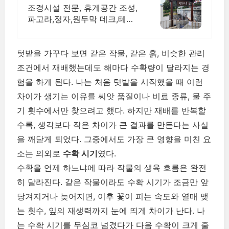
조경시설 전문, 휴게공간 조성,
파고라,정자,원두막 데크,테이
블,벤치 직접생산시공
텃밭을 가꾸다 보면 같은 작물, 같은 흙, 비슷한 관리
조건에서 재배했는데도 해마다 수확량이 달라지는 경
험을 하게 된다. 나는 처음 텃밭을 시작했을 때 이런
차이가 생기는 이유를 씨앗 품질이나 비료 종류, 물 주
기 횟수에서만 찾으려고 했다. 하지만 재배를 반복할
수록, 생각보다 작은 차이가 큰 결과를 만든다는 사실
을 깨닫게 되었다. 그중에서도 가장 큰 영향을 미친 요
소는 의외로
수확 시기
였다.
수확을 언제 하느냐에 따라 작물의 생육 흐름은 완전
히 달라진다. 같은 작물이라도 수확 시기가 조금만 앞
당겨지거나 늦어지면, 이후 꽃이 피는 속도와 열매 맺
는 횟수, 잎의 재생력까지 눈에 띄게 차이가 난다. 나
는 수확 시기를 무심코 넘겼다가 다음 수확이 크게 줄